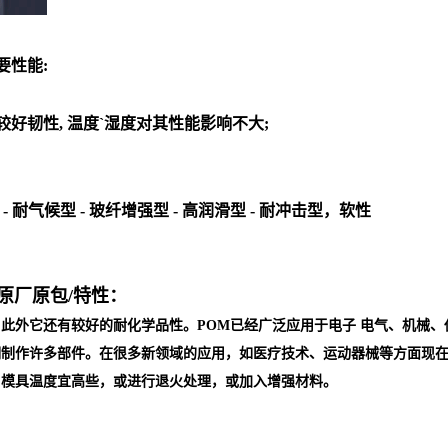
要性能:
较好韧性, 温度`湿度对其性能影响不大;
- 耐气候型 - 玻纤增强型 - 高润滑型 - 耐冲击型，软性
原厂原包/
特性：
此外它还有较好的耐化学品性。POM已经广泛应用于电子 电气、机械、
制作许多部件。在很多新领域的应用，如医疗技术、运动器械等方面现在
，模具温度宜高些，或进行退火处理，或加入增强材料。