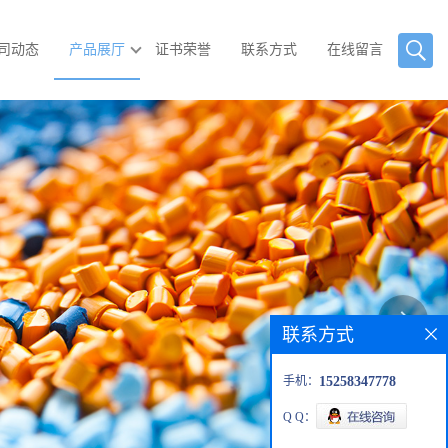
司动态
产品展厅
证书荣誉
联系方式
在线留言
联系方式
手机：
15258347778
Q Q：