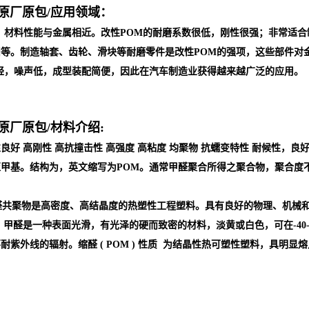
原厂原包/
应用领域：
，材料性能与金属相近。改性POM的耐磨系数很低，刚性很强；非常适
等。制造轴套、齿轮、滑块等耐磨零件是改性POM的强项，这些部件对
轻，噪声低，成型装配简便，因此在汽车制
造业获得越来越广泛的应用。
原厂原包/
材料介绍:
性良好 高刚性 高抗撞击性 高强度 高粘度 均聚物 抗蠕变特性 耐候性，良好
氧亚甲基。结构为，英文缩写为POM。通常甲醛聚合所得之聚合物，聚合度
，甲醛共聚物是高密度、高结晶度的热塑性工程塑料。具有良好的物理、
甲醛是一种表面光滑，有光泽的硬而致密的材料，淡黄或白色，可在-40- 
外线的辐射。缩醛 ( POM )
性质 为结晶性热可塑性塑料，具明显熔