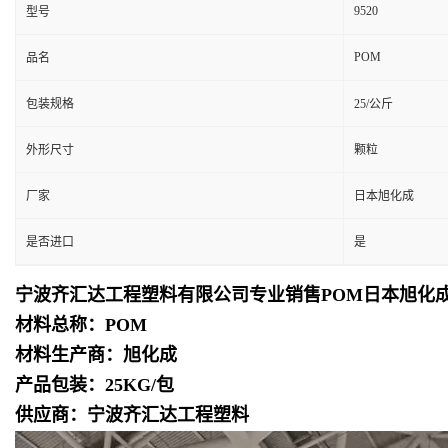
9520
型号
POM
品名
包装规格
25/公斤
外形尺寸
颗粒
厂家
日本旭化成
是否进口
是
宁波齐汇达工程塑料有限公司专业销售
POM日本旭化成T
材料总称：POM
材料生产商：旭化成
产品包装：25KG/包
供应商：宁波齐汇达工程塑料