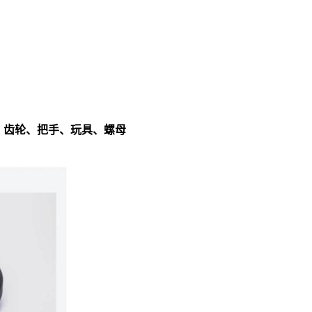
、齿轮、把手、玩具、螺母