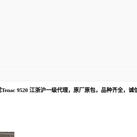
enac
9520
江浙沪一级代理，原厂原包，品种齐全，诚