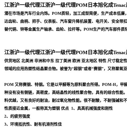
江浙沪一级代理
江浙沪一级代理POM日本旭化成Tenac
潜在市场是汽车行业内饰。POM质轻，加工成型简便，生产成本低廉
达齿轮、曲柄、把手、仪表板、汽车窗升降机装置、电开关、安全带扣
替代铜、锌等金属生产轴承、齿轮、拉杆等。POM生产的汽车部件质
江浙沪一级代理
江浙沪一级代理POM日本旭化成Tenac
供货地区 北美洲 非洲和中东 拉丁美洲 欧洲 亚太地区 特性 尺寸稳定
领域的应用
热塑性结晶聚合物。被誉为“超钢”或者“赛钢”，又称聚
POM 又称赛钢、特钢。它是以甲醛等为原料聚合所得。POM-H
种没有没有侧链，高密度，高结晶性的线性聚合物，具有的综合性能。 
料优越，又有良好的耐油，耐过氧化物性能。很不耐酸，不耐强碱和不耐紫
性质接近金属，一般称其为塑钢
优点 1、具高机械强度和刚性
2、的疲劳强度
3、环境抵抗性、耐有机溶剂性佳