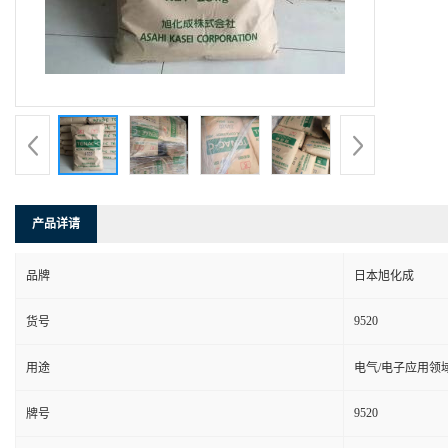
产品详请
品牌
日本旭化成
9520
货号
用途
电气/电子应用领
9520
牌号