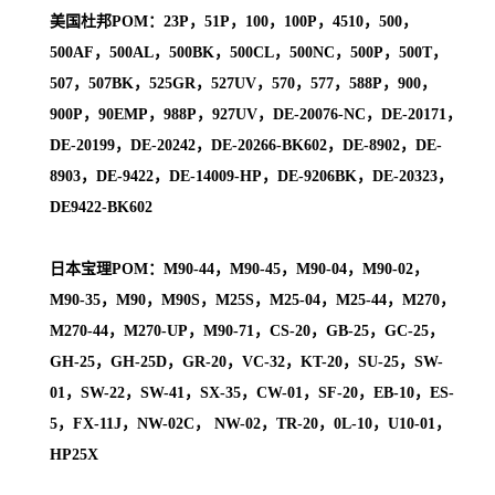
美国杜邦POM：23P，51P，100，100P，4510，500，
500AF，500AL，500BK，500CL，500NC，500P，500T，
507，507BK，525GR，527UV，570，577，588P，900，
900P，90EMP，988P，927UV，DE-20076-NC，DE-20171，
DE-20199，DE-20242，DE-20266-BK602，DE-8902，DE-
8903，DE-9422，DE-14009-HP，DE-9206BK，DE-20323，
DE9422-BK602
日本宝理POM：M90-44，M90-45，M90-04，M90-02，
M90-35，M90，M90S，M25S，M25-04，M25-44，M270，
M270-44，M270-UP，M90-71，CS-20，GB-25，GC-25，
GH-25，GH-25D，GR-20，VC-32，KT-20，SU-25，SW-
01，SW-22，SW-41，SX-35，CW-01，SF-20，EB-10，ES-
5，FX-11J，NW-02C， NW-02，TR-20，0L-10，U10-01，
HP25X