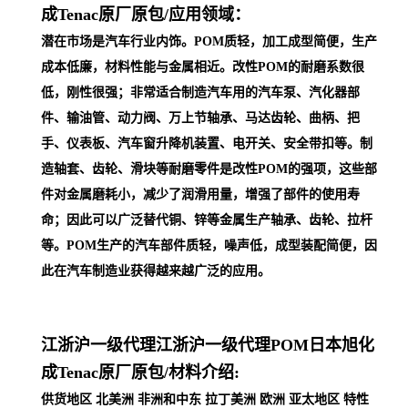
成Tenac原厂原包/
应用领域：
潜在市场是汽车行业内饰。POM质轻，加工成型简便，生产
成本低廉，材料性能与金属相近。改性POM的耐磨系数很
低，刚性很强；非常适合制造汽车用的汽车泵、汽化器部
件、输油管、动力阀、万上节轴承、马达齿轮、曲柄、把
手、仪表板、汽车窗升降机装置、电开关、安全带扣等。制
造轴套、齿轮、滑块等耐磨零件是改性POM的强项，这些部
件对金属磨耗小，减少了润滑用量，增强了部件的使用寿
命；因此可以广泛替代铜、锌等金属生产轴承、齿轮、拉杆
等。POM生产的汽车部件质轻，噪声低，成型装配简便，因
此在汽车制
造业获得越来越广泛的应用。
江浙沪一级代理
江浙沪一级代理POM日本旭化
成Tenac原厂原包/
材料介绍:
供货地区 北美洲 非洲和中东 拉丁美洲 欧洲 亚太地区 特性