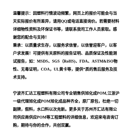
温馨提示：因塑料行情波动频繁，网页上的报价可能会与当
天实际报价有所差异，请用QQ或电话直接询价。若需要材料
详细物性资料及环保证书等，请联系我司工作人员索取。感
谢您的配合与支持！
秉承：以质量求生存，以服务求信誉，以信誉迎客户，以客
户求发展！可提供有关原料的报告证明、品质保证及性能测
试报告，如：MSDS、SGS（RoHS)、FDA、ASTM&ISO物
性、无毒证明，COA，UL黄卡等，提供*质的售后服务及技
术支持。
宁波齐汇达工程塑料有限公司专业销售供旭化成POM,江浙沪
一级代理
旭化成POM
旭化成品种齐全，原厂原包，杜绝一切
副牌，假料，水口料以次充新。更多关于苏州齐汇达有限公
司供应商供应POM等工程塑料的详细信息，欢迎来电咨询订
购，期待与你的合作，共创双赢。