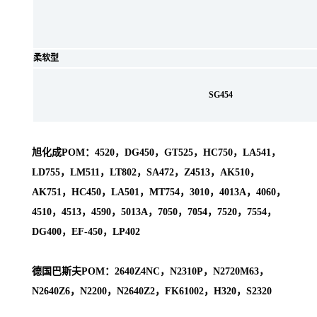
柔软型
SG454
旭化成POM：4520，DG450，GT525，HC750，LA541，
LD755，LM511，LT802，SA472，Z4513，AK510，
AK751，HC450，LA501，MT754，3010，4013A，4060，
4510，4513，4590，5013A，7050，7054，7520，7554，
DG400，EF-450，LP402
德国巴斯夫POM：2640Z4NC，N2310P，N2720M63，
N2640Z6，N2200，N2640Z2，FK61002，H320，S2320