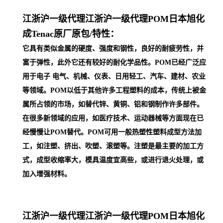
江浙沪一级代理
江浙沪一级代理POM日本旭化
成Tenac原厂原包/
特性：
它具有类似金属的硬度、强度和钢性，良好的耐疲劳性，并
富于弹性，此外它还有较好的耐化学品性。POM已经广泛应
用于电子 电气、机械、仪表、日用轻工、汽车、建材、农业
等领域。POM以低于其他许多工程塑料的成本，传统上被金
属所占领的市场，如替代锌、黄铜、铝和钢制作许多部件。
在很多新领域的应用，如医疗技术、运动器械等方面现在已
经慢慢让POM替代。POM可用一般热塑性塑料成型方法加
工，如注塑、挤出、吹塑、滚塑等。注塑是最主要的加工方
式，成型收缩率大，模具温度宜高些，或进行退火处理，或
加入增强材料。
江浙沪一级代理
江浙沪一级代理POM日本旭化