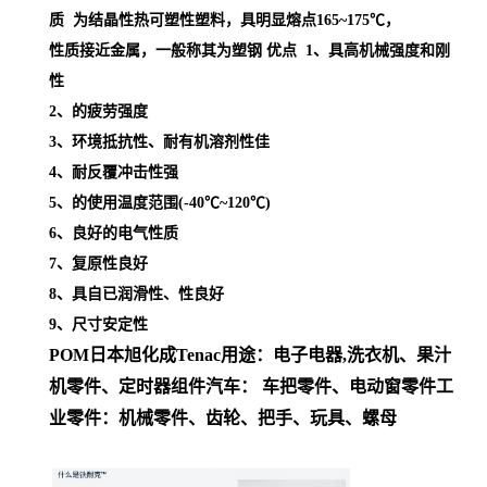
质 为结晶性热可塑性塑料，具明显熔点
165~175℃，
性质接近金属，一般称其为塑钢
优点 1、具高机械强度和刚
性
2、的疲劳强度
3、环境抵抗性、耐有机溶剂性佳
4、耐反覆冲击性强
5、的使用温度范围(-40℃~120℃)
6、良好的电气性质
7、复原性良好
8、具自已润滑性、性良好
9、尺寸安定性
POM日本旭化成
Tenac
用途
：
电子电器,洗衣机、果汁
机零件、定时器组件
汽车： 车把零件、电动窗零件
工
业零件：机械零件、齿轮、把手、玩具、螺母