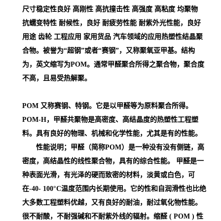
尺寸稳定性良好 高刚性 高抗撞击性 高强度 高粘度 均聚物
抗蠕变特性 耐候性，良好 耐疲劳性能 耐紫外光性能，良好
用途 齿轮 工程应用 家用货品 汽车领域的应用
热塑性结晶聚
合物。被誉为“超钢”或者“赛钢”，又称聚氧亚甲基。结构
为，英文缩写为POM。通常甲醛聚合所得之聚合物，聚合度
不高，且易受热解聚。
POM 又称赛钢、特钢。它是以甲醛等为原料聚合所得。
POM-H，甲醛共聚物是高密度、高结晶度的热塑性工程塑
料。具有良好的物理、机械和化学性能，尤其是有的性能。
性能说明；甲醛（简称POM）是一种没有没有侧链，高
密度，高结晶性的线性聚合物，具有的综合性能。 甲醛是一
种表面光滑，有光泽的硬而致密的材料，淡黄或白色，可
在-40- 100°C温度范围内长期使用。它的性和自润滑性也比绝
大多数工程塑料优越，又有良好的耐油，耐过氧化物性能。
很不耐酸，不耐强碱和不耐紫外线的辐射。缩醛 ( POM )
性