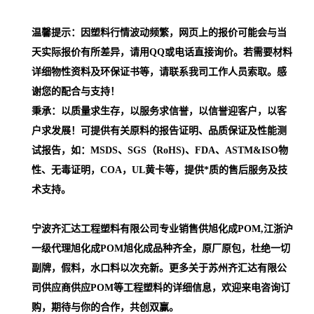
温馨提示：因塑料行情波动频繁，网页上的报价可能会与当
天实际报价有所差异，请用QQ或电话直接询价。若需要材料
详细物性资料及环保证书等，请联系我司工作人员索取。感
谢您的配合与支持！
秉承：以质量求生存，以服务求信誉，以信誉迎客户，以客
户求发展！可提供有关原料的报告证明、品质保证及性能测
试报告，如：MSDS、SGS（RoHS)、FDA、ASTM&ISO物
性、无毒证明，COA，UL黄卡等，提供*质的售后服务及技
术支持。
宁波齐汇达工程塑料有限公司专业销售供旭化成POM,江浙沪
一级代理
旭化成POM
旭化成品种齐全，原厂原包，杜绝一切
副牌，假料，水口料以次充新。更多关于苏州齐汇达有限公
司供应商供应POM等工程塑料的详细信息，欢迎来电咨询订
购，期待与你的合作，共创双赢。