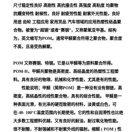
尺寸稳定性良好 高刚性 高抗撞击性 高强度 高粘度 均聚物
抗蠕变特性 耐候性，良好 耐疲劳性能 耐紫外光性能，良好
用途 齿轮 工程应用 家用货品 汽车领域的应用
热塑性结晶聚
合物。被誉为“超钢”或者“赛钢”，又称聚氧亚甲基。结构
为，英文缩写为POM。通常甲醛聚合所得之聚合物，聚合度
不高，且易受热解聚。
POM 又称赛钢、特钢。它是以甲醛等为原料聚合所得。
POM-H，甲醛共聚物是高密度、高结晶度的热塑性工程塑
料。具有良好的物理、机械和化学性能，尤其是有的性能。
性能说明；甲醛（简称POM）是一种没有没有侧链，高
密度，高结晶性的线性聚合物，具有的综合性能。 甲醛是一
种表面光滑，有光泽的硬而致密的材料，淡黄或白色，可
在-40- 100°C温度范围内长期使用。它的性和自润滑性也比绝
大多数工程塑料优越，又有良好的耐油，耐过氧化物性能。
很不耐酸，不耐强碱和不耐紫外线的辐射。缩醛 ( POM )
性