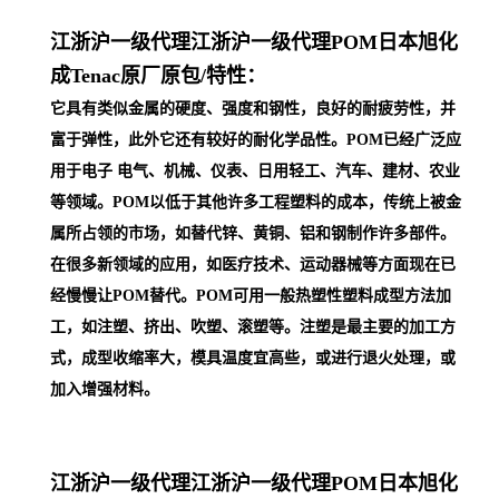
江浙沪一级代理
江浙沪一级代理POM日本旭化
成Tenac原厂原包/
特性：
它具有类似金属的硬度、强度和钢性，良好的耐疲劳性，并
富于弹性，此外它还有较好的耐化学品性。POM已经广泛应
用于电子 电气、机械、仪表、日用轻工、汽车、建材、农业
等领域。POM以低于其他许多工程塑料的成本，传统上被金
属所占领的市场，如替代锌、黄铜、铝和钢制作许多部件。
在很多新领域的应用，如医疗技术、运动器械等方面现在已
经慢慢让POM替代。POM可用一般热塑性塑料成型方法加
工，如注塑、挤出、吹塑、滚塑等。注塑是最主要的加工方
式，成型收缩率大，模具温度宜高些，或进行退火处理，或
加入增强材料。
江浙沪一级代理
江浙沪一级代理POM日本旭化