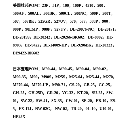
美国杜邦POM：23P，51P，100，100P，4510，500，
500AF，500AL，500BK，500CL，500NC，500P，500T，
507，507BK，525GR，527UV，570，577，588P，900，
900P，90EMP，988P，927UV，DE-20076-NC，DE-20171，
DE-20199，DE-20242，DE-20266-BK602，DE-8902，DE-
8903，DE-9422，DE-14009-HP，DE-9206BK，DE-20323，
DE9422-BK602
日本宝理POM：M90-44，M90-45，M90-04，M90-02，
M90-35，M90，M90S，M25S，M25-04，M25-44，M270，
M270-44，M270-UP，M90-71，CS-20，GB-25，GC-25，
GH-25，GH-25D，GR-20，VC-32，KT-20，SU-25，SW-
01，SW-22，SW-41，SX-35，CW-01，SF-20，EB-10，ES-
5，FX-11J，NW-02C， NW-02，TR-20，0L-10，U10-01，
HP25X