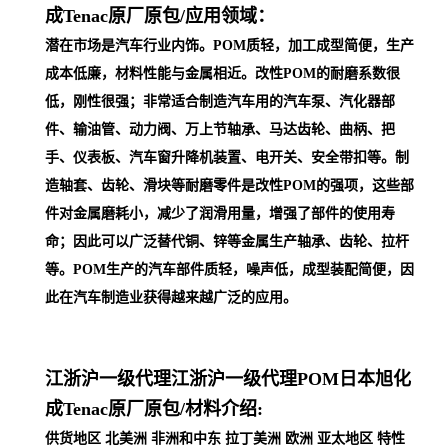
成Tenac原厂原包/
应用领域：
潜在市场是汽车行业内饰。POM质轻，加工成型简便，生产
成本低廉，材料性能与金属相近。改性POM的耐磨系数很
低，刚性很强；非常适合制造汽车用的汽车泵、汽化器部
件、输油管、动力阀、万上节轴承、马达齿轮、曲柄、把
手、仪表板、汽车窗升降机装置、电开关、安全带扣等。制
造轴套、齿轮、滑块等耐磨零件是改性POM的强项，这些部
件对金属磨耗小，减少了润滑用量，增强了部件的使用寿
命；因此可以广泛替代铜、锌等金属生产轴承、齿轮、拉杆
等。POM生产的汽车部件质轻，噪声低，成型装配简便，因
此在汽车制
造业获得越来越广泛的应用。
江浙沪一级代理
江浙沪一级代理POM日本旭化
成Tenac原厂原包/
材料介绍:
供货地区 北美洲 非洲和中东 拉丁美洲 欧洲 亚太地区 特性