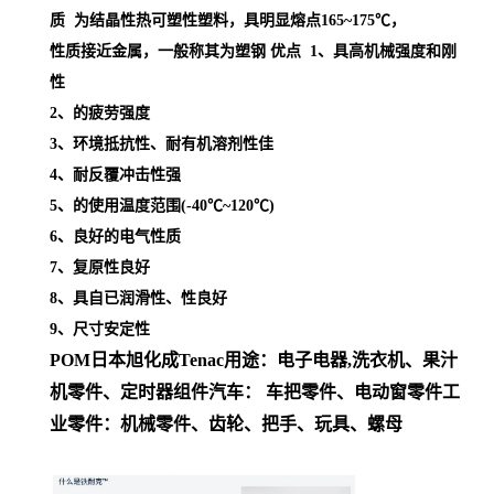
质 为结晶性热可塑性塑料，具明显熔点
165~175℃，
性质接近金属，一般称其为塑钢
优点 1、具高机械强度和刚
性
2、的疲劳强度
3、环境抵抗性、耐有机溶剂性佳
4、耐反覆冲击性强
5、的使用温度范围(-40℃~120℃)
6、良好的电气性质
7、复原性良好
8、具自已润滑性、性良好
9、尺寸安定性
POM日本旭化成
Tenac
用途
：
电子电器,洗衣机、果汁
机零件、定时器组件
汽车： 车把零件、电动窗零件
工
业零件：机械零件、齿轮、把手、玩具、螺母