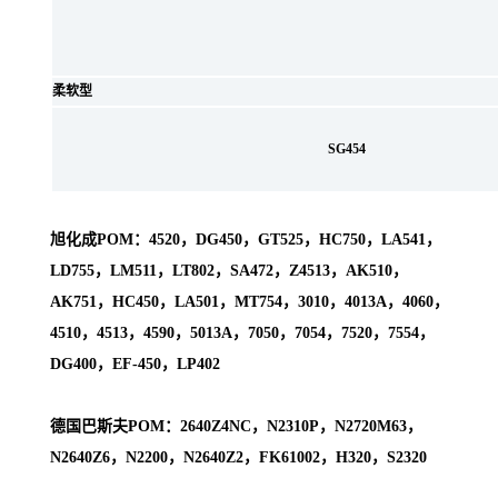
柔软型
SG454
旭化成POM：4520，DG450，GT525，HC750，LA541，
LD755，LM511，LT802，SA472，Z4513，AK510，
AK751，HC450，LA501，MT754，3010，4013A，4060，
4510，4513，4590，5013A，7050，7054，7520，7554，
DG400，EF-450，LP402
德国巴斯夫POM：2640Z4NC，N2310P，N2720M63，
N2640Z6，N2200，N2640Z2，FK61002，H320，S2320