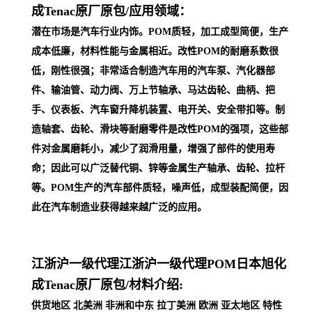
成Tenac原厂原包/
应用领域：
潜在市场是汽车行业内饰。POM质轻，加工成型简便，生产
成本低廉，材料性能与金属相近。改性POM的耐磨系数很
低，刚性很强；非常适合制造汽车用的汽车泵、汽化器部
件、输油管、动力阀、万上节轴承、马达齿轮、曲柄、把
手、仪表板、汽车窗升降机装置、电开关、安全带扣等。制
造轴套、齿轮、滑块等耐磨零件是改性POM的强项，这些部
件对金属磨耗小，减少了润滑用量，增强了部件的使用寿
命；因此可以广泛替代铜、锌等金属生产轴承、齿轮、拉杆
等。POM生产的汽车部件质轻，噪声低，成型装配简便，因
此在汽车制
造业获得越来越广泛的应用。
江浙沪一级代理
江浙沪一级代理POM日本旭化
成Tenac原厂原包/
材料介绍:
供货地区 北美洲 非洲和中东 拉丁美洲 欧洲 亚太地区 特性