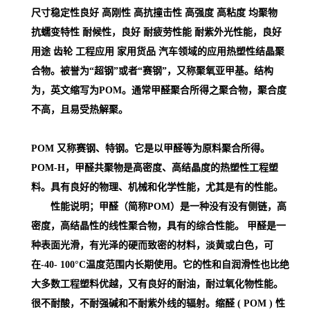
尺寸稳定性良好 高刚性 高抗撞击性 高强度 高粘度 均聚物
抗蠕变特性 耐候性，良好 耐疲劳性能 耐紫外光性能，良好
用途 齿轮 工程应用 家用货品 汽车领域的应用
热塑性结晶聚
合物。被誉为“超钢”或者“赛钢”，又称聚氧亚甲基。结构
为，英文缩写为POM。通常甲醛聚合所得之聚合物，聚合度
不高，且易受热解聚。
POM 又称赛钢、特钢。它是以甲醛等为原料聚合所得。
POM-H，甲醛共聚物是高密度、高结晶度的热塑性工程塑
料。具有良好的物理、机械和化学性能，尤其是有的性能。
性能说明；甲醛（简称POM）是一种没有没有侧链，高
密度，高结晶性的线性聚合物，具有的综合性能。 甲醛是一
种表面光滑，有光泽的硬而致密的材料，淡黄或白色，可
在-40- 100°C温度范围内长期使用。它的性和自润滑性也比绝
大多数工程塑料优越，又有良好的耐油，耐过氧化物性能。
很不耐酸，不耐强碱和不耐紫外线的辐射。缩醛 ( POM )
性