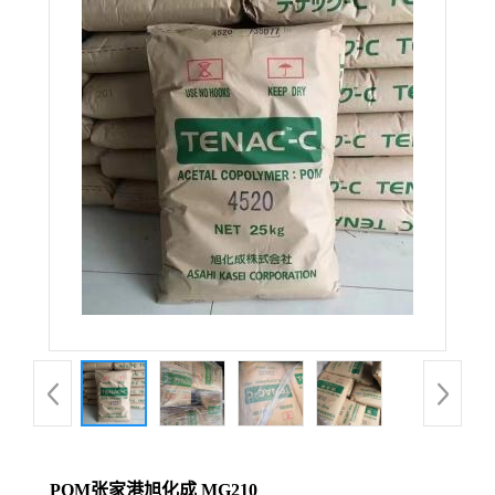
POM张家港旭化成 MG210