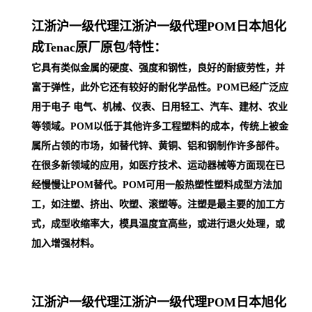
江浙沪一级代理
江浙沪一级代理POM日本旭化
成Tenac原厂原包/
特性：
它具有类似金属的硬度、强度和钢性，良好的耐疲劳性，并
富于弹性，此外它还有较好的耐化学品性。POM已经广泛应
用于电子 电气、机械、仪表、日用轻工、汽车、建材、农业
等领域。POM以低于其他许多工程塑料的成本，传统上被金
属所占领的市场，如替代锌、黄铜、铝和钢制作许多部件。
在很多新领域的应用，如医疗技术、运动器械等方面现在已
经慢慢让POM替代。POM可用一般热塑性塑料成型方法加
工，如注塑、挤出、吹塑、滚塑等。注塑是最主要的加工方
式，成型收缩率大，模具温度宜高些，或进行退火处理，或
加入增强材料。
江浙沪一级代理
江浙沪一级代理POM日本旭化