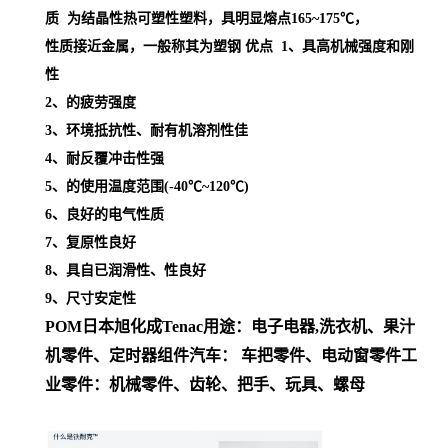
质 为结晶性热可塑性塑料，具明显熔点
165~175℃，
性质接近金属，一般称其为塑钢
优点 1、具高机械强度和刚
性
2、的疲劳强度
3、环境抵抗性、耐有机溶剂性佳
4、耐反覆冲击性强
5、的使用温度范围(-40℃~120℃)
6、良好的电气性质
7、复原性良好
8、具自已润滑性、性良好
9、尺寸安定性
POM日本旭化成
Tenac
用途
：
电子电器,洗衣机、果汁
机零件、定时器组件
汽车： 车把零件、电动窗零件
工
业零件：机械零件、齿轮、把手、玩具、螺母