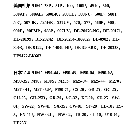
美国杜邦POM：23P，51P，100，100P，4510，500，
500AF，500AL，500BK，500CL，500NC，500P，500T，
507，507BK，525GR，527UV，570，577，588P，900，
900P，90EMP，988P，927UV，DE-20076-NC，DE-20171，
DE-20199，DE-20242，DE-20266-BK602，DE-8902，DE-
8903，DE-9422，DE-14009-HP，DE-9206BK，DE-20323，
DE9422-BK602
日本宝理POM：M90-44，M90-45，M90-04，M90-02，
M90-35，M90，M90S，M25S，M25-04，M25-44，M270，
M270-44，M270-UP，M90-71，CS-20，GB-25，GC-25，
GH-25，GH-25D，GR-20，VC-32，KT-20，SU-25，SW-
01，SW-22，SW-41，SX-35，CW-01，SF-20，EB-10，ES-
5，FX-11J，NW-02C， NW-02，TR-20，0L-10，U10-01，
HP25X