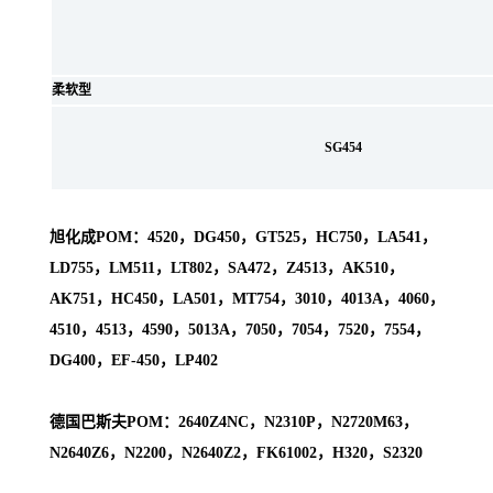
柔软型
SG454
旭化成POM：4520，DG450，GT525，HC750，LA541，
LD755，LM511，LT802，SA472，Z4513，AK510，
AK751，HC450，LA501，MT754，3010，4013A，4060，
4510，4513，4590，5013A，7050，7054，7520，7554，
DG400，EF-450，LP402
德国巴斯夫POM：2640Z4NC，N2310P，N2720M63，
N2640Z6，N2200，N2640Z2，FK61002，H320，S2320