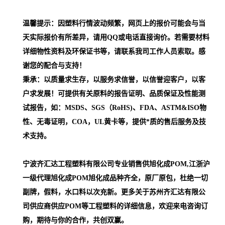
温馨提示：因塑料行情波动频繁，网页上的报价可能会与当
天实际报价有所差异，请用QQ或电话直接询价。若需要材料
详细物性资料及环保证书等，请联系我司工作人员索取。感
谢您的配合与支持！
秉承：以质量求生存，以服务求信誉，以信誉迎客户，以客
户求发展！可提供有关原料的报告证明、品质保证及性能测
试报告，如：MSDS、SGS（RoHS)、FDA、ASTM&ISO物
性、无毒证明，COA，UL黄卡等，提供*质的售后服务及技
术支持。
宁波齐汇达工程塑料有限公司专业销售供旭化成POM,江浙沪
一级代理
旭化成POM
旭化成品种齐全，原厂原包，杜绝一切
副牌，假料，水口料以次充新。更多关于苏州齐汇达有限公
司供应商供应POM等工程塑料的详细信息，欢迎来电咨询订
购，期待与你的合作，共创双赢。