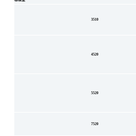
标准型
3510
4520
5520
7520