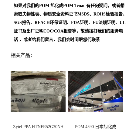
如果对我们的POM
旭化成POM Tenac
有任何疑问，或者想
索取夫物性表、物质安全资料证书MSDS、ROHS检验报告、
SGS报告、REACH环保证明、FDA证明、EU法规证明、UL
证书及出厂证明COC/COA报告等，敬请拨打我们的服务电
话 ，或者给我们留言，我们会时间跟您们联系
相关产品：
Zytel PPA HTNFR52G30NH
POM 4590 日本旭化成