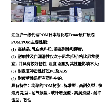
江浙沪一级代理POM日本旭化成Tenac原厂原包
POM/POM主要性能:
(1) 高结晶, 乳白色料粒, 很高刚性和硬度;
(2) 耐磨性及自润滑性仅次于尼龙(但价格比尼龙便
宜), 并具有较好韧性, 温度`湿度对其性能影响不大;
(3) 耐反复冲击性好过PC及ABS;
(4) 耐疲劳性是所有塑料中的.
具有特性：均聚的POM树脂 - 标准型 - 高耐久型 - 快
速周 期型 - 耐气候型 - 玻纤增强型 - 高润滑型 - 耐冲
击型，软性