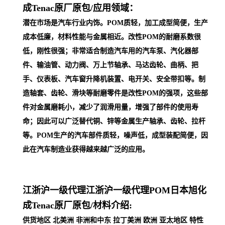
成Tenac原厂原包/
应用领域：
潜在市场是汽车行业内饰。POM质轻，加工成型简便，生产
成本低廉，材料性能与金属相近。改性POM的耐磨系数很
低，刚性很强；非常适合制造汽车用的汽车泵、汽化器部
件、输油管、动力阀、万上节轴承、马达齿轮、曲柄、把
手、仪表板、汽车窗升降机装置、电开关、安全带扣等。制
造轴套、齿轮、滑块等耐磨零件是改性POM的强项，这些部
件对金属磨耗小，减少了润滑用量，增强了部件的使用寿
命；因此可以广泛替代铜、锌等金属生产轴承、齿轮、拉杆
等。POM生产的汽车部件质轻，噪声低，成型装配简便，因
此在汽车制
造业获得越来越广泛的应用。
江浙沪一级代理
江浙沪一级代理POM日本旭化
成Tenac原厂原包/
材料介绍:
供货地区 北美洲 非洲和中东 拉丁美洲 欧洲 亚太地区 特性