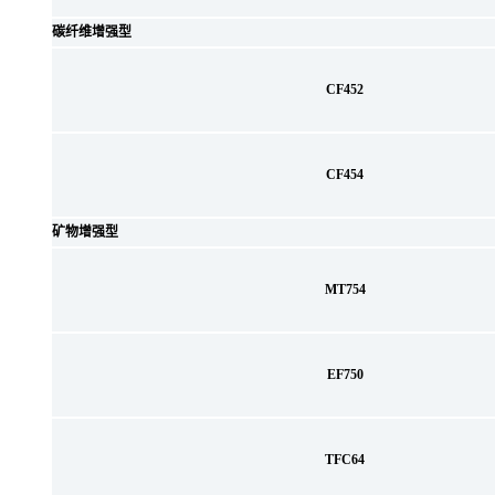
碳纤维增强型
CF452
CF454
矿物增强型
MT754
EF750
TFC64