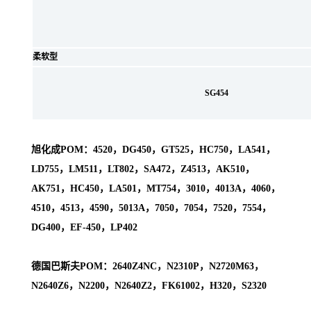
柔软型
SG454
旭化成POM：4520，DG450，GT525，HC750，LA541，
LD755，LM511，LT802，SA472，Z4513，AK510，
AK751，HC450，LA501，MT754，3010，4013A，4060，
4510，4513，4590，5013A，7050，7054，7520，7554，
DG400，EF-450，LP402
德国巴斯夫POM：2640Z4NC，N2310P，N2720M63，
N2640Z6，N2200，N2640Z2，FK61002，H320，S2320