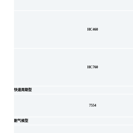
HC460
HC760
快速周期型
7554
耐气候型