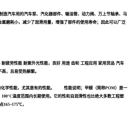
合制造汽车用的汽车泵、汽化器部件、输油管、动力阀、万上节轴承、马
金属磨耗小，减少了润滑用量，增强了部件的使用寿命；因此可以广泛
 耐疲劳性能 耐紫外光性能，良好 用途 齿轮 工程应用 家用货品 汽车
不高，且易受热解聚。
机械和化学性能，尤其是有的性能。
性能说明；甲醛（简称POM）是一
100°C温度范围内长期使用。它的性和自润滑性也比绝大多数工程塑
点
165~175℃，