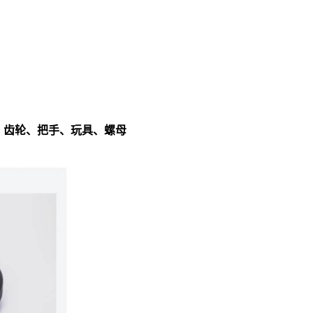
、齿轮、把手、玩具、螺母