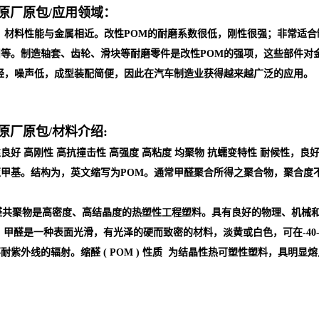
原厂原包/
应用领域：
，材料性能与金属相近。改性POM的耐磨系数很低，刚性很强；非常适
等。制造轴套、齿轮、滑块等耐磨零件是改性POM的强项，这些部件对
轻，噪声低，成型装配简便，因此在汽车制
造业获得越来越广泛的应用。
原厂原包/
材料介绍:
性良好 高刚性 高抗撞击性 高强度 高粘度 均聚物 抗蠕变特性 耐候性，良好
氧亚甲基。结构为，英文缩写为POM。通常甲醛聚合所得之聚合物，聚合度
，甲醛共聚物是高密度、高结晶度的热塑性工程塑料。具有良好的物理、
甲醛是一种表面光滑，有光泽的硬而致密的材料，淡黄或白色，可在-40- 
外线的辐射。缩醛 ( POM )
性质 为结晶性热可塑性塑料，具明显熔