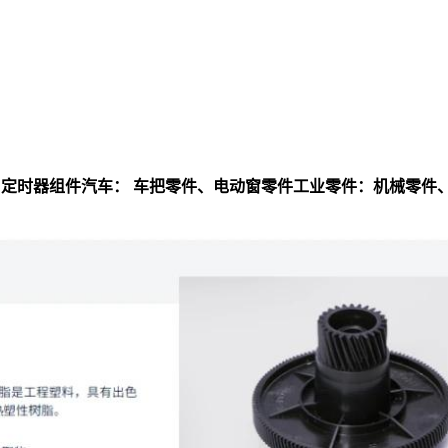
、定时器组件
汽车： 车把零件、电动窗零件
工业零件：机械零件