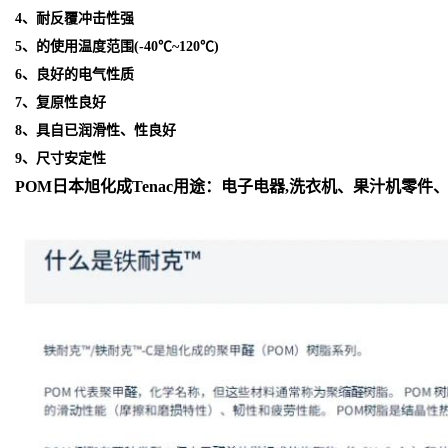
4、耐反覆冲击性强
5、的使用温度范围(-40℃~120℃)
6、良好的电气性质
7、复原性良好
8、具自已润滑性、性良好
9、尺寸安定性
POM日本旭化成
Tenac
用途
：
电子电器,洗衣机、果汁机零件