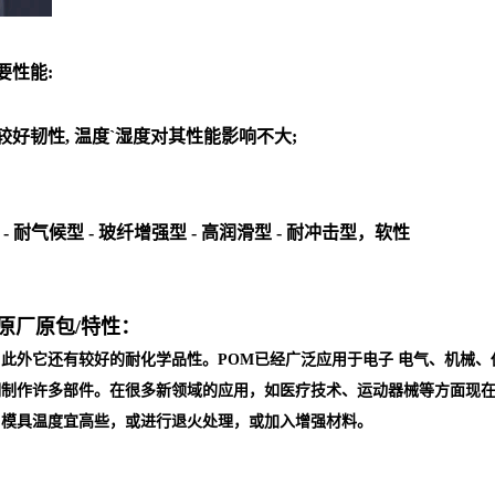
要性能:
较好韧性, 温度`湿度对其性能影响不大;
- 耐气候型 - 玻纤增强型 - 高润滑型 - 耐冲击型，软性
原厂原包/
特性：
此外它还有较好的耐化学品性。POM已经广泛应用于电子 电气、机械、
制作许多部件。在很多新领域的应用，如医疗技术、运动器械等方面现在
，模具温度宜高些，或进行退火处理，或加入增强材料。