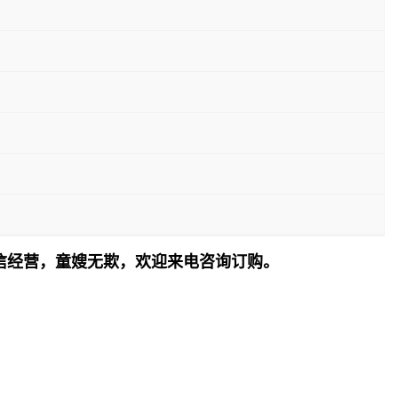
信经营，童嫂无欺，欢迎来电咨询订购。