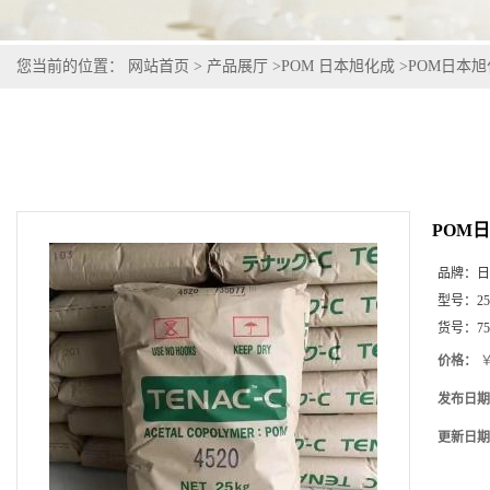
您当前的位置：
网站首页
>
产品展厅
>
POM 日本旭化成
>
POM日本旭化
POM日
品牌：
日
型号：
2
货号：
75
价格：
￥
发布日期
更新日期