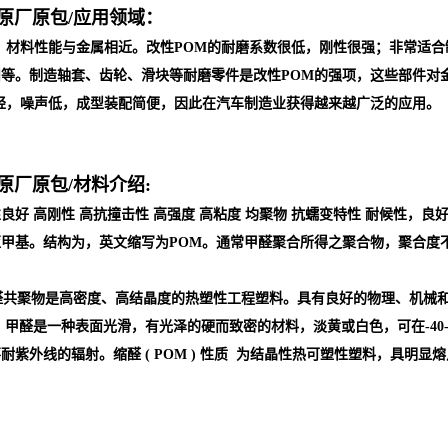
原厂原包/
应用领域：
，材料性能与金属相近。改性POM的耐磨系数很低，刚性很强；非常适
等。制造轴套、齿轮、滑块等耐磨零件是改性POM的强项，这些部件对
轻，噪声低，成型装配简便，因此在汽车制
造业获得越来越广泛的应用。
原厂原包/
材料介绍:
性良好 高刚性 高抗撞击性 高强度 高粘度 均聚物 抗蠕变特性 耐候性，良好
氧亚甲基。结构为，英文缩写为POM。通常甲醛聚合所得之聚合物，聚合度
，甲醛共聚物是高密度、高结晶度的热塑性工程塑料。具有良好的物理、
甲醛是一种表面光滑，有光泽的硬而致密的材料，淡黄或白色，可在-40- 
外线的辐射。缩醛 ( POM )
性质 为结晶性热可塑性塑料，具明显熔