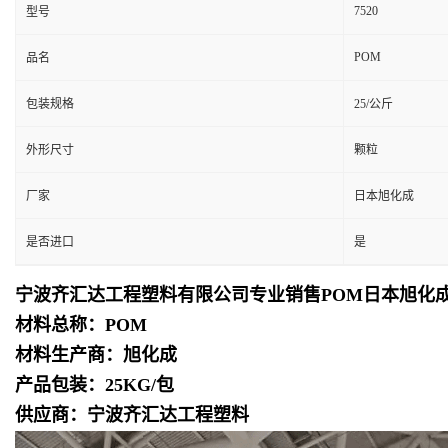
7520
型号
POM
品名
包装规格
25/公斤
外形尺寸
颗粒
厂家
日本旭化成
是否进口
是
宁波齐汇达工程塑料有限公司专业销售
POM日本旭化成T
材料总称：POM
材料生产商：旭化成
产品包装：25KG/包
供应商：宁波齐汇达工程塑料