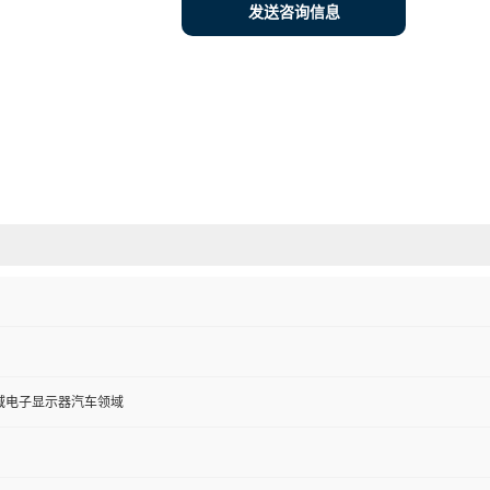
发送咨询信息
域电子显示器汽车领域