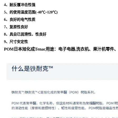
4、耐反覆冲击性强
5、的使用温度范围(-40℃~120℃)
6、良好的电气性质
7、复原性良好
8、具自已润滑性、性良好
9、尺寸安定性
POM日本旭化成
Tenac
用途
：
电子电器,洗衣机、果汁机零件