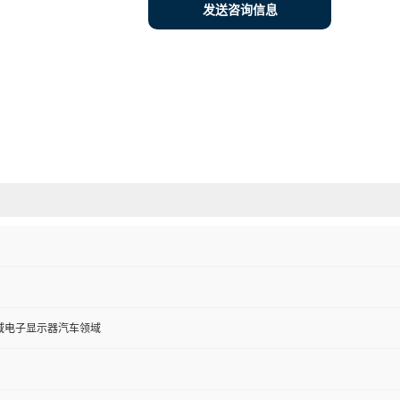
发送咨询信息
域电子显示器汽车领域