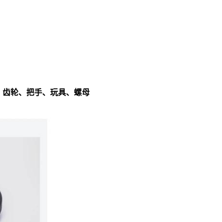
、齿轮、把手、玩具、螺母