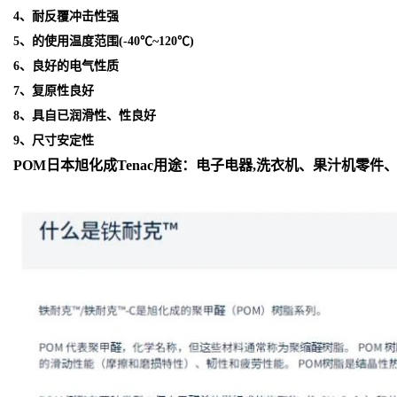
4、耐反覆冲击性强
5、的使用温度范围(-40℃~120℃)
6、良好的电气性质
7、复原性良好
8、具自已润滑性、性良好
9、尺寸安定性
POM日本旭化成
Tenac
用途
：
电子电器,洗衣机、果汁机零件