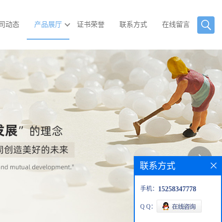
司动态
产品展厅
证书荣誉
联系方式
在线留言
联系方式
手机：
15258347778
Q Q：