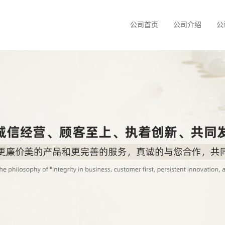
公司首页
公司介绍
公