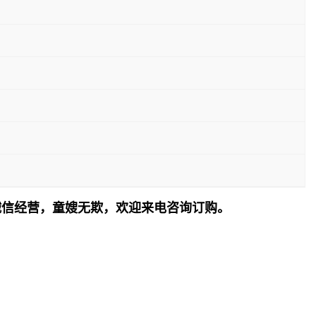
诚信经营，童嫂无欺，欢迎来电咨询订购。