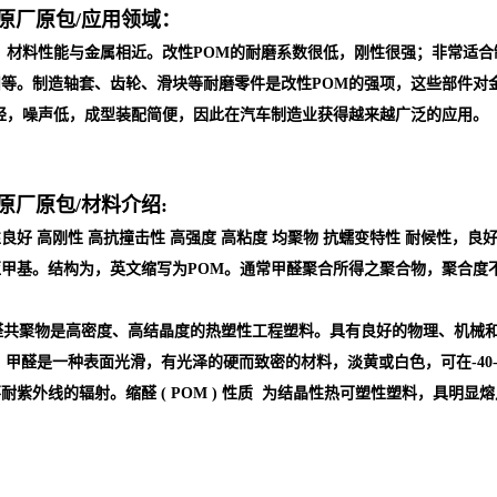
原厂原包/
应用领域：
，材料性能与金属相近。改性POM的耐磨系数很低，刚性很强；非常适
等。制造轴套、齿轮、滑块等耐磨零件是改性POM的强项，这些部件对
轻，噪声低，成型装配简便，因此在汽车制
造业获得越来越广泛的应用。
原厂原包/
材料介绍:
性良好 高刚性 高抗撞击性 高强度 高粘度 均聚物 抗蠕变特性 耐候性，良好
氧亚甲基。结构为，英文缩写为POM。通常甲醛聚合所得之聚合物，聚合度
，甲醛共聚物是高密度、高结晶度的热塑性工程塑料。具有良好的物理、
甲醛是一种表面光滑，有光泽的硬而致密的材料，淡黄或白色，可在-40- 
外线的辐射。缩醛 ( POM )
性质 为结晶性热可塑性塑料，具明显熔