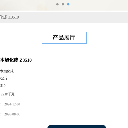
成 Z3510
产品展厅
本旭化成 Z3510
本旭化成
5/公斤
3510
22.8/千克
：
2024-12-04
：
2026-08-08